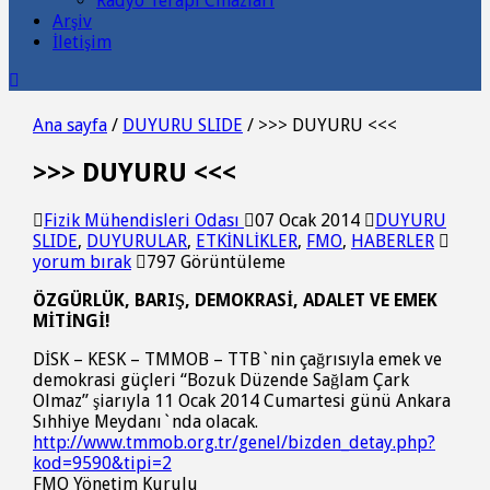
Radyo Terapi Cihazları
Arşiv
İletişim
Ana sayfa
/
DUYURU SLIDE
/
>>> DUYURU <<<
>>> DUYURU <<<
Fizik Mühendisleri Odası
07 Ocak 2014
DUYURU
SLIDE
,
DUYURULAR
,
ETKİNLİKLER
,
FMO
,
HABERLER
yorum bırak
797 Görüntüleme
ÖZGÜRLÜK, BARIŞ, DEMOKRASİ, ADALET VE EMEK
MİTİNGİ!
DİSK – KESK – TMMOB – TTB`nin çağrısıyla emek ve
demokrasi güçleri “Bozuk Düzende Sağlam Çark
Olmaz” şiarıyla 11 Ocak 2014 Cumartesi günü Ankara
Sıhhiye Meydanı`nda olacak.
http://www.tmmob.org.tr/genel/bizden_detay.php?
kod=9590&tipi=2
FMO Yönetim Kurulu