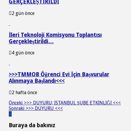
GERÇEKLEŞTİRİLDİ
2 gün önce
İleri Teknoloji Komisyonu Toplantısı
Gerçekleştirildi…
4 gün önce
>>>TMMOB Öğrenci Evi İçin Başvurular
Alınmaya Başlandı<<<
2 hafta önce
Önceki
>>> DUYURU; İSTANBUL ŞUBE ETKİNLİĞİ <<<
Sonraki
>>> DUYURU <<<
Buraya da bakınız