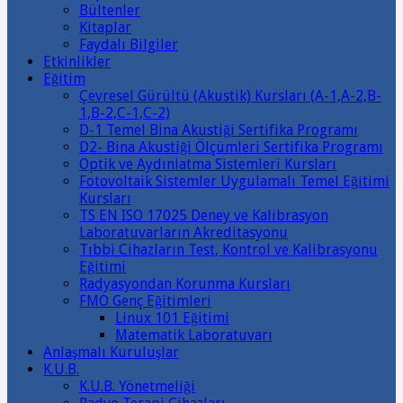
Bültenler
Kitaplar
Faydalı Bilgiler
Etkinlikler
Eğitim
Çevresel Gürültü (Akustik) Kursları (A-1,A-2,B-
1,B-2,C-1,C-2)
D-1 Temel Bina Akustiği Sertifika Programı
D2- Bina Akustiği Ölçümleri Sertifika Programı
Optik ve Aydınlatma Sistemleri Kursları
Fotovoltaik Sistemler Uygulamalı Temel Eğitimi
Kursları
TS EN ISO 17025 Deney ve Kalibrasyon
Laboratuvarların Akreditasyonu
Tıbbi Cihazların Test, Kontrol ve Kalibrasyonu
Eğitimi
Radyasyondan Korunma Kursları
FMO Genç Eğitimleri
Linux 101 Eğitimi
Matematik Laboratuvarı
Anlaşmalı Kuruluşlar
K.U.B.
K.U.B. Yönetmeliği