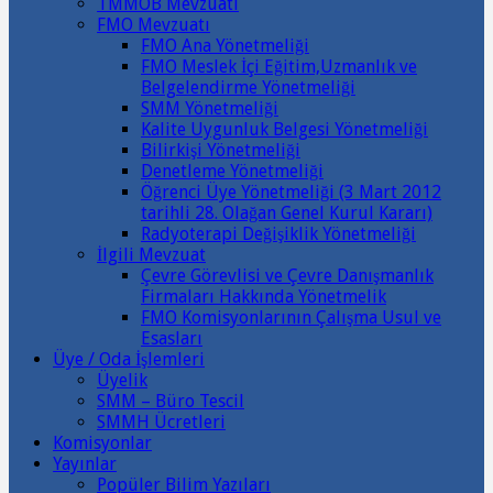
TMMOB Mevzuatı
FMO Mevzuatı
FMO Ana Yönetmeliği
FMO Meslek İçi Eğitim,Uzmanlık ve
Belgelendirme Yönetmeliği
SMM Yönetmeliği
Kalite Uygunluk Belgesi Yönetmeliği
Bilirkişi Yönetmeliği
Denetleme Yönetmeliği
Öğrenci Üye Yönetmeliği (3 Mart 2012
tarihli 28. Olağan Genel Kurul Kararı)
Radyoterapi Değişiklik Yönetmeliği
İlgili Mevzuat
Çevre Görevlisi ve Çevre Danışmanlık
Firmaları Hakkında Yönetmelik
FMO Komisyonlarının Çalışma Usul ve
Esasları
Üye / Oda İşlemleri
Üyelik
SMM – Büro Tescil
SMMH Ücretleri
Komisyonlar
Yayınlar
Popüler Bilim Yazıları