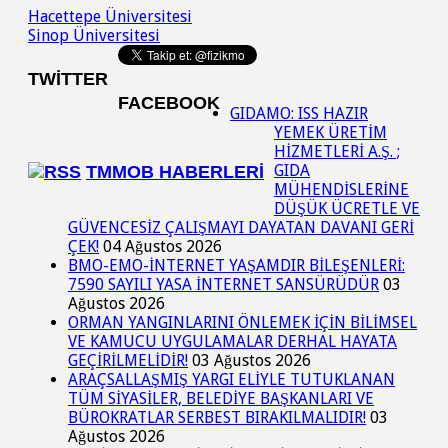
Hacettepe Üniversitesi
Sinop Üniversitesi
TWITTER
FACEBOOK
GIDAMO: ISS HAZIR
YEMEK ÜRETİM
HİZMETLERİ A.Ş. ;
GIDA
TMMOB HABERLERI
MÜHENDİSLERİNE
DÜŞÜK ÜCRETLE VE
GÜVENCESİZ ÇALIŞMAYI DAYATAN DAVANI GERİ
ÇEK!
04 Ağustos 2026
BMO-EMO-İNTERNET YAŞAMDIR BİLEŞENLERİ:
7590 SAYILI YASA İNTERNET SANSÜRÜDÜR
03
Ağustos 2026
ORMAN YANGINLARINI ÖNLEMEK İÇİN BİLİMSEL
VE KAMUCU UYGULAMALAR DERHAL HAYATA
GEÇİRİLMELİDİR!
03 Ağustos 2026
ARAÇSALLAŞMIŞ YARGI ELİYLE TUTUKLANAN
TÜM SİYASİLER, BELEDİYE BAŞKANLARI VE
BÜROKRATLAR SERBEST BIRAKILMALIDIR!
03
Ağustos 2026