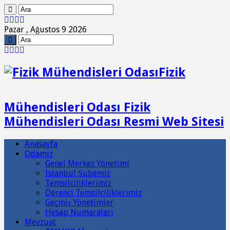
Pazar , Ağustos 9 2026
Fizik
Mühendisleri Odası Fizik
Mühendisleri Odası Resmi Web Sitesi
Anasayfa
Odamız
Genel Merkez Yönetimi
İstanbul Şubemiz
Temsilciliklerimiz
Öğrenci Temsilciliklerimiz
Geçmiş Yönetimler
Hesap Numaraları
Mevzuat