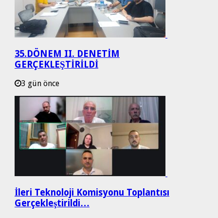
35.DÖNEM II. DENETİM
GERÇEKLEŞTİRİLDİ
3 gün önce
İleri Teknoloji Komisyonu Toplantısı
Gerçekleştirildi…