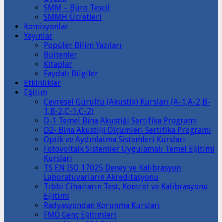
SMM – Büro Tescil
SMMH Ücretleri
Komisyonlar
Yayınlar
Popüler Bilim Yazıları
Bültenler
Kitaplar
Faydalı Bilgiler
Etkinlikler
Eğitim
Çevresel Gürültü (Akustik) Kursları (A-1,A-2,B-
1,B-2,C-1,C-2)
D-1 Temel Bina Akustiği Sertifika Programı
D2- Bina Akustiği Ölçümleri Sertifika Programı
Optik ve Aydınlatma Sistemleri Kursları
Fotovoltaik Sistemler Uygulamalı Temel Eğitimi
Kursları
TS EN ISO 17025 Deney ve Kalibrasyon
Laboratuvarların Akreditasyonu
Tıbbi Cihazların Test, Kontrol ve Kalibrasyonu
Eğitimi
Radyasyondan Korunma Kursları
FMO Genç Eğitimleri