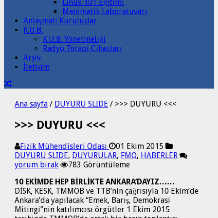
Linux 101 Eğitimi
Matematik Laboratuvarı
Anlaşmalı Kuruluşlar
K.U.B.
K.U.B. Yönetmeliği
Radyo Terapi Cihazları
Arşiv
İletişim
Ana sayfa
/
DUYURU SLIDE
/
>>> DUYURU <<<
>>> DUYURU <<<
Fizik Mühendisleri Odası
01 Ekim 2015
DUYURU SLIDE
,
DUYURULAR
,
FMO
,
HABERLER
yorum bırak
783 Görüntüleme
10 EKİMDE HEP BİRLİKTE ANKARA’DAYIZ……
DİSK, KESK, TMMOB ve TTB’nin çağrısıyla 10 Ekim’de
Ankara’da yapılacak “Emek, Barış, Demokrasi
Mitingi”nin katılımcısı örgütler 1 Ekim 2015