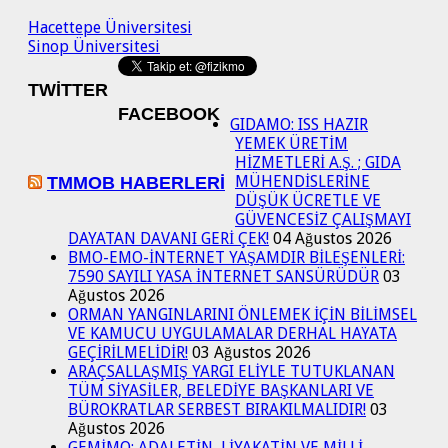
Hacettepe Üniversitesi
Sinop Üniversitesi
TWITTER
FACEBOOK
GIDAMO: ISS HAZIR
YEMEK ÜRETİM
HİZMETLERİ A.Ş. ; GIDA
MÜHENDİSLERİNE
TMMOB HABERLERI
DÜŞÜK ÜCRETLE VE
GÜVENCESİZ ÇALIŞMAYI
DAYATAN DAVANI GERİ ÇEK!
04 Ağustos 2026
BMO-EMO-İNTERNET YAŞAMDIR BİLEŞENLERİ:
7590 SAYILI YASA İNTERNET SANSÜRÜDÜR
03
Ağustos 2026
ORMAN YANGINLARINI ÖNLEMEK İÇİN BİLİMSEL
VE KAMUCU UYGULAMALAR DERHAL HAYATA
GEÇİRİLMELİDİR!
03 Ağustos 2026
ARAÇSALLAŞMIŞ YARGI ELİYLE TUTUKLANAN
TÜM SİYASİLER, BELEDİYE BAŞKANLARI VE
BÜROKRATLAR SERBEST BIRAKILMALIDIR!
03
Ağustos 2026
GEMİMO: ADALETİN, LİYAKATİN VE MİLLİ