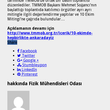
tarihinde TMMOB’de ortak bir basın toplantısı
düzenlediler. TMMOB Başkanı Mehmet Soğancı’nın
başlattığı toplantıda katılımcı örgütler ayrı ayrı
mitingle ilgili değerlendirme yaptılar ve 10 Ekim
Mitingi’ne çağrıda bulundular…
Açıklamanın devamı için
http://www.tmmob.org.tr/icerik/10-ekimde-
hepbirlikte-ankaradayiz
Share
Facebook
Twitter
Google +
Stumbleupon
LinkedIn
Pinterest
hakkında Fizik Mühendisleri Odası