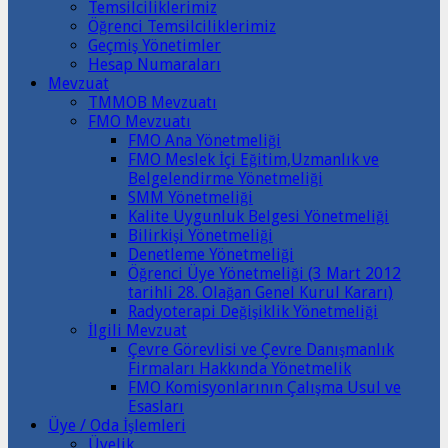
Temsilciliklerimiz
Öğrenci Temsilciliklerimiz
Geçmiş Yönetimler
Hesap Numaraları
Mevzuat
TMMOB Mevzuatı
FMO Mevzuatı
FMO Ana Yönetmeliği
FMO Meslek İçi Eğitim,Uzmanlık ve
Belgelendirme Yönetmeliği
SMM Yönetmeliği
Kalite Uygunluk Belgesi Yönetmeliği
Bilirkişi Yönetmeliği
Denetleme Yönetmeliği
Öğrenci Üye Yönetmeliği (3 Mart 2012
tarihli 28. Olağan Genel Kurul Kararı)
Radyoterapi Değişiklik Yönetmeliği
İlgili Mevzuat
Çevre Görevlisi ve Çevre Danışmanlık
Firmaları Hakkında Yönetmelik
FMO Komisyonlarının Çalışma Usul ve
Esasları
Üye / Oda İşlemleri
Üyelik