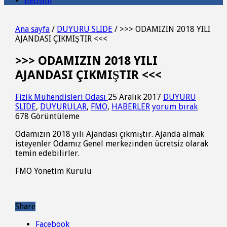
İletişim
Ana sayfa
/
DUYURU SLIDE
/
>>> ODAMIZIN 2018 YILI
AJANDASI ÇIKMIŞTIR <<<
>>> ODAMIZIN 2018 YILI
AJANDASI ÇIKMIŞTIR <<<
Fizik Mühendisleri Odası
25 Aralık 2017
DUYURU
SLIDE
,
DUYURULAR
,
FMO
,
HABERLER
yorum bırak
678 Görüntüleme
Odamızın 2018 yılı Ajandası çıkmıştır. Ajanda almak
isteyenler Odamız Genel merkezinden ücretsiz olarak
temin edebilirler.
FMO Yönetim Kurulu
Share
Facebook