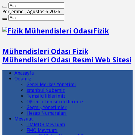
Perşembe , Ağustos 6 2026
Fizik
Mühendisleri Odası Fizik
Mühendisleri Odası Resmi Web Sitesi
Anasayfa
Odamız
Genel Merkez Yönetimi
İstanbul Şubemiz
Temsilciliklerimiz
Öğrenci Temsilciliklerimiz
Geçmiş Yönetimler
Hesap Numaraları
Mevzuat
TMMOB Mevzuatı
FMO Mevzuatı