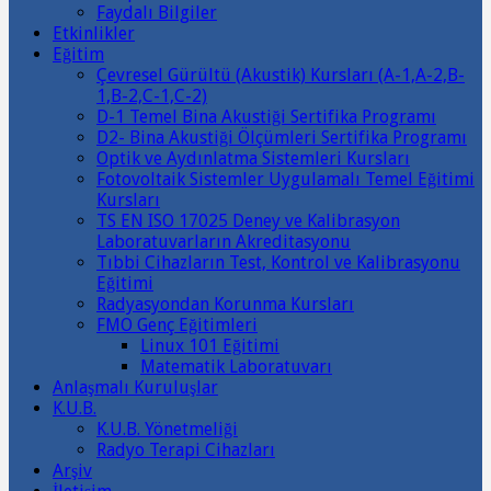
Faydalı Bilgiler
Etkinlikler
Eğitim
Çevresel Gürültü (Akustik) Kursları (A-1,A-2,B-
1,B-2,C-1,C-2)
D-1 Temel Bina Akustiği Sertifika Programı
D2- Bina Akustiği Ölçümleri Sertifika Programı
Optik ve Aydınlatma Sistemleri Kursları
Fotovoltaik Sistemler Uygulamalı Temel Eğitimi
Kursları
TS EN ISO 17025 Deney ve Kalibrasyon
Laboratuvarların Akreditasyonu
Tıbbi Cihazların Test, Kontrol ve Kalibrasyonu
Eğitimi
Radyasyondan Korunma Kursları
FMO Genç Eğitimleri
Linux 101 Eğitimi
Matematik Laboratuvarı
Anlaşmalı Kuruluşlar
K.U.B.
K.U.B. Yönetmeliği
Radyo Terapi Cihazları
Arşiv