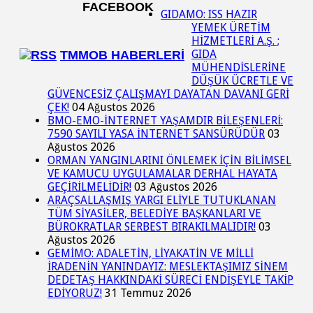
FACEBOOK
GIDAMO: ISS HAZIR
YEMEK ÜRETİM
HİZMETLERİ A.Ş. ;
GIDA
TMMOB HABERLERI
MÜHENDİSLERİNE
DÜŞÜK ÜCRETLE VE
GÜVENCESİZ ÇALIŞMAYI DAYATAN DAVANI GERİ
ÇEK!
04 Ağustos 2026
BMO-EMO-İNTERNET YAŞAMDIR BİLEŞENLERİ:
7590 SAYILI YASA İNTERNET SANSÜRÜDÜR
03
Ağustos 2026
ORMAN YANGINLARINI ÖNLEMEK İÇİN BİLİMSEL
VE KAMUCU UYGULAMALAR DERHAL HAYATA
GEÇİRİLMELİDİR!
03 Ağustos 2026
ARAÇSALLAŞMIŞ YARGI ELİYLE TUTUKLANAN
TÜM SİYASİLER, BELEDİYE BAŞKANLARI VE
BÜROKRATLAR SERBEST BIRAKILMALIDIR!
03
Ağustos 2026
GEMİMO: ADALETİN, LİYAKATİN VE MİLLİ
İRADENİN YANINDAYIZ: MESLEKTAŞIMIZ SİNEM
DEDETAŞ HAKKINDAKİ SÜRECİ ENDİŞEYLE TAKİP
EDİYORUZ!
31 Temmuz 2026