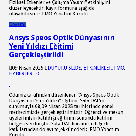
Fiziksel Etkenler ve Çalışma Yaşamı” etkinliğini
düzenleyecektir. Kayıt formuna aşağıda
ulaşabilirsiniz. FMO Yönetim Kurulu
Devamı
Ansys Speos Optik Dünyasının
Yeni Yıldızı Eğitimi
Gerçekleştirildi
09 Nisan 2025
DUYURU SLIDE
,
ETKİNLİKLER
,
FMO
,
HABERLER
0
Odamız tarafından düzenlenen “Ansys Speos Optik
Dünyasının Yeni Yıldızı” eğitimi Safa DAL’ın
sunumuyla 08,09 Nisan 2025 tarihlerinde genel
merkezimizde gerçekleştirilmiştir. Öğrenci ve mezun
üyelerimizin katıldığı eğitimin sonunda katılım
belgesi verilmiştir. Safa DAL hocamıza değerli
katkılarından dolayı teşekkür ederiz. FMO Yönetim
Kurulu