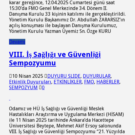
karar gereğince, 12.04.2025 Cumartesi günü saat
15:30’da FMO Genel Merkezinde 34. Dönem II.
Danışma Kurulu 33 kişinin katılımı ile gerçekleştirildi.
Yönetim Kurulu Başkanımız Dr. Abdullah ZARARSIZ’ın
açılış konuşması ile başlayan Danışma Kurulumuz,
Yönetim Kurulu Yazman Üyemiz Sn. Özge KURU
Devamı
VIII. İş Sağlığı ve Güvenliği
Sempozyumu
10 Nisan 2025
DUYURU SLIDE
,
DUYURULAR
,
Etkinlik Duyuruları
,
ETKİNLİKLER
,
FMO
,
HABERLER
,
SEMPOZYUM
0
Odamız ve HÜ İş Sağlığı ve Güvenliği Meslek
Hastalıkları Araştırma ve Uygulama Merkezi (HİSAM)
ile 11 Nisan 2025 tarihinde Ankara’da Hacettepe
Üniversitesi Beytepe, Mehmet Akif Ersoy salonunda
VIII. İş Sağlığı ve Güvenliği Sempozyumu “21. Yüzyılda