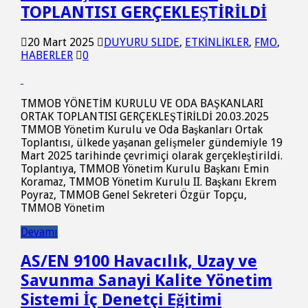
TOPLANTISI GERÇEKLEŞTİRİLDİ
20 Mart 2025
DUYURU SLIDE
,
ETKİNLİKLER
,
FMO
,
HABERLER
0
TMMOB YÖNETİM KURULU VE ODA BAŞKANLARI
ORTAK TOPLANTISI GERÇEKLEŞTİRİLDİ 20.03.2025
TMMOB Yönetim Kurulu ve Oda Başkanları Ortak
Toplantısı, ülkede yaşanan gelişmeler gündemiyle 19
Mart 2025 tarihinde çevrimiçi olarak gerçekleştirildi.
Toplantıya, TMMOB Yönetim Kurulu Başkanı Emin
Koramaz, TMMOB Yönetim Kurulu II. Başkanı Ekrem
Poyraz, TMMOB Genel Sekreteri Özgür Topçu,
TMMOB Yönetim
Devamı
AS/EN 9100 Havacılık, Uzay ve
Savunma Sanayi Kalite Yönetim
Sistemi İç Denetçi Eğitimi