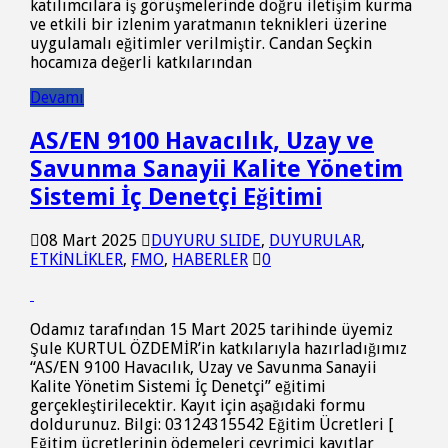
katılımcılara iş görüşmelerinde doğru iletişim kurma
ve etkili bir izlenim yaratmanın teknikleri üzerine
uygulamalı eğitimler verilmiştir. Candan Seçkin
hocamıza değerli katkılarından
Devamı
AS/EN 9100 Havacılık, Uzay ve
Savunma Sanayii Kalite Yönetim
Sistemi İç Denetçi Eğitimi
08 Mart 2025
DUYURU SLIDE
,
DUYURULAR
,
ETKİNLİKLER
,
FMO
,
HABERLER
0
Odamız tarafından 15 Mart 2025 tarihinde üyemiz
Şule KURTUL ÖZDEMİR’in katkılarıyla hazırladığımız
“AS/EN 9100 Havacılık, Uzay ve Savunma Sanayii
Kalite Yönetim Sistemi İç Denetçi” eğitimi
gerçekleştirilecektir. Kayıt için aşağıdaki formu
doldurunuz. Bilgi: 03124315542 Eğitim Ücretleri [
Eğitim ücretlerinin ödemeleri çevrimiçi kayıtlar