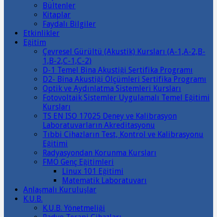
Bültenler
Kitaplar
Faydalı Bilgiler
Etkinlikler
Eğitim
Çevresel Gürültü (Akustik) Kursları (A-1,A-2,B-
1,B-2,C-1,C-2)
D-1 Temel Bina Akustiği Sertifika Programı
D2- Bina Akustiği Ölçümleri Sertifika Programı
Optik ve Aydınlatma Sistemleri Kursları
Fotovoltaik Sistemler Uygulamalı Temel Eğitimi
Kursları
TS EN ISO 17025 Deney ve Kalibrasyon
Laboratuvarların Akreditasyonu
Tıbbi Cihazların Test, Kontrol ve Kalibrasyonu
Eğitimi
Radyasyondan Korunma Kursları
FMO Genç Eğitimleri
Linux 101 Eğitimi
Matematik Laboratuvarı
Anlaşmalı Kuruluşlar
K.U.B.
K.U.B. Yönetmeliği