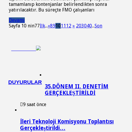
tamamlanıp kontenjanlar belirlendikten sonra
yatırılacaktır. Bu süreçte FMO çalışanları
Devamı
Sayfa 10 nin77
İlk
...
«
8
9
10
11
12
»
20
30
40
...
Son
DUYURULAR
35.DÖNEM II. DENETİM
GERÇEKLEŞTİRİLDİ
9 saat önce
İleri Teknoloji Komisyonu Toplantısı
Gerçekleştirildi…