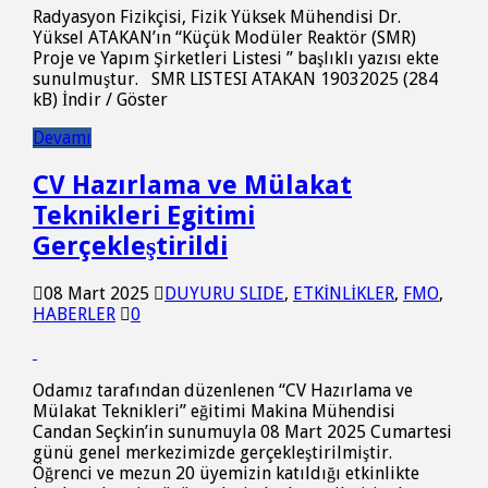
Radyasyon Fizikçisi, Fizik Yüksek Mühendisi Dr.
Yüksel ATAKAN’ın “Küçük Modüler Reaktör (SMR)
Proje ve Yapım Şirketleri Listesi ” başlıklı yazısı ekte
sunulmuştur. SMR LISTESI ATAKAN 19032025 (284
kB) İndir / Göster
Devamı
CV Hazırlama ve Mülakat
Teknikleri Egitimi
Gerçekleştirildi
08 Mart 2025
DUYURU SLIDE
,
ETKİNLİKLER
,
FMO
,
HABERLER
0
Odamız tarafından düzenlenen “CV Hazırlama ve
Mülakat Teknikleri” eğitimi Makina Mühendisi
Candan Seçkin’in sunumuyla 08 Mart 2025 Cumartesi
günü genel merkezimizde gerçekleştirilmiştir.
Öğrenci ve mezun 20 üyemizin katıldığı etkinlikte