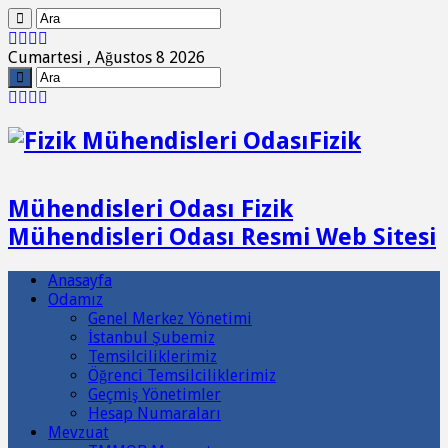
Cumartesi , Ağustos 8 2026
Fizik
Mühendisleri Odası Fizik
Mühendisleri Odası Resmi Web Sitesi
Anasayfa
Odamız
Genel Merkez Yönetimi
İstanbul Şubemiz
Temsilciliklerimiz
Öğrenci Temsilciliklerimiz
Geçmiş Yönetimler
Hesap Numaraları
Mevzuat