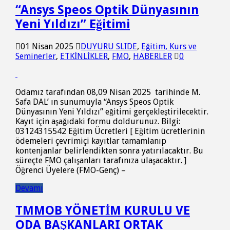
“Ansys Speos Optik Dünyasının
Yeni Yıldızı” Eğitimi
01 Nisan 2025
DUYURU SLIDE
,
Eğitim, Kurs ve
Seminerler
,
ETKİNLİKLER
,
FMO
,
HABERLER
0
Odamız tarafından 08,09 Nisan 2025 tarihinde M.
Safa DAL’ ın sunumuyla “Ansys Speos Optik
Dünyasının Yeni Yıldızı” eğitimi gerçekleştirilecektir.
Kayıt için aşağıdaki formu doldurunuz. Bilgi:
03124315542 Eğitim Ücretleri [ Eğitim ücretlerinin
ödemeleri çevrimiçi kayıtlar tamamlanıp
kontenjanlar belirlendikten sonra yatırılacaktır. Bu
süreçte FMO çalışanları tarafınıza ulaşacaktır. ]
Öğrenci Üyelere (FMO-Genç) –
Devamı
TMMOB YÖNETİM KURULU VE
ODA BAŞKANLARI ORTAK