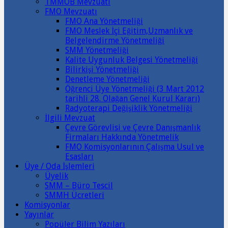
TMMOB Mevzuatı
FMO Mevzuatı
FMO Ana Yönetmeliği
FMO Meslek İçi Eğitim,Uzmanlık ve
Belgelendirme Yönetmeliği
SMM Yönetmeliği
Kalite Uygunluk Belgesi Yönetmeliği
Bilirkişi Yönetmeliği
Denetleme Yönetmeliği
Öğrenci Üye Yönetmeliği (3 Mart 2012
tarihli 28. Olağan Genel Kurul Kararı)
Radyoterapi Değişiklik Yönetmeliği
İlgili Mevzuat
Çevre Görevlisi ve Çevre Danışmanlık
Firmaları Hakkında Yönetmelik
FMO Komisyonlarının Çalışma Usul ve
Esasları
Üye / Oda İşlemleri
Üyelik
SMM – Büro Tescil
SMMH Ücretleri
Komisyonlar
Yayınlar
Popüler Bilim Yazıları