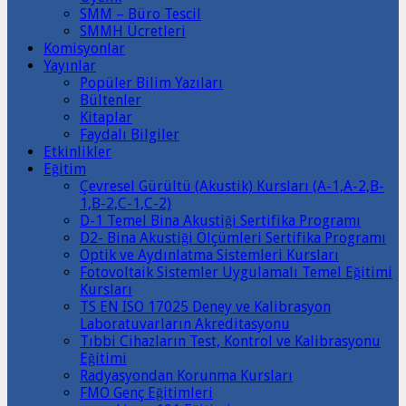
SMM – Büro Tescil
SMMH Ücretleri
Komisyonlar
Yayınlar
Popüler Bilim Yazıları
Bültenler
Kitaplar
Faydalı Bilgiler
Etkinlikler
Eğitim
Çevresel Gürültü (Akustik) Kursları (A-1,A-2,B-
1,B-2,C-1,C-2)
D-1 Temel Bina Akustiği Sertifika Programı
D2- Bina Akustiği Ölçümleri Sertifika Programı
Optik ve Aydınlatma Sistemleri Kursları
Fotovoltaik Sistemler Uygulamalı Temel Eğitimi
Kursları
TS EN ISO 17025 Deney ve Kalibrasyon
Laboratuvarların Akreditasyonu
Tıbbi Cihazların Test, Kontrol ve Kalibrasyonu
Eğitimi
Radyasyondan Korunma Kursları
FMO Genç Eğitimleri