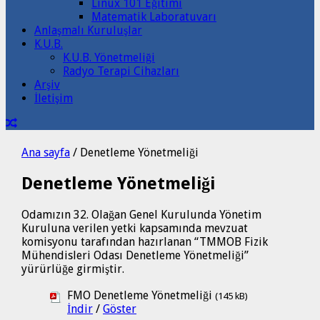
Linux 101 Eğitimi
Matematik Laboratuvarı
Anlaşmalı Kuruluşlar
K.U.B.
K.U.B. Yönetmeliği
Radyo Terapi Cihazları
Arşiv
İletişim
Ana sayfa
/
Denetleme Yönetmeliği
Denetleme Yönetmeliği
Odamızın 32. Olağan Genel Kurulunda Yönetim
Kuruluna verilen yetki kapsamında mevzuat
komisyonu tarafından hazırlanan “TMMOB Fizik
Mühendisleri Odası Denetleme Yönetmeliği”
yürürlüğe girmiştir.
FMO Denetleme Yönetmeliği
(145 kB)
İndir
/
Göster