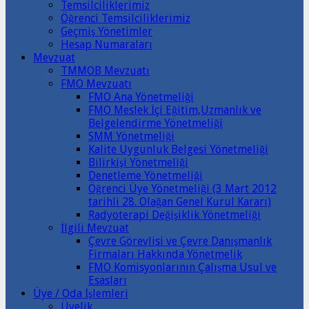
Temsilciliklerimiz
Öğrenci Temsilciliklerimiz
Geçmiş Yönetimler
Hesap Numaraları
Mevzuat
TMMOB Mevzuatı
FMO Mevzuatı
FMO Ana Yönetmeliği
FMO Meslek İçi Eğitim,Uzmanlık ve
Belgelendirme Yönetmeliği
SMM Yönetmeliği
Kalite Uygunluk Belgesi Yönetmeliği
Bilirkişi Yönetmeliği
Denetleme Yönetmeliği
Öğrenci Üye Yönetmeliği (3 Mart 2012
tarihli 28. Olağan Genel Kurul Kararı)
Radyoterapi Değişiklik Yönetmeliği
İlgili Mevzuat
Çevre Görevlisi ve Çevre Danışmanlık
Firmaları Hakkında Yönetmelik
FMO Komisyonlarının Çalışma Usul ve
Esasları
Üye / Oda İşlemleri
Üyelik