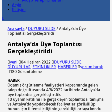
Radyo Terapi Cihazları
Arşiv
İletişim
Ana sayfa
/
DUYURU SLIDE
/
Antalya’da Üye
Toplantısı Gerçekleştirildi
Antalya’da Üye Toplantısı
Gerçekleştirildi
yeni
04 Haziran 2022
DUYURU SLIDE
,
DUYURULAR
,
ETKİNLİKLER
,
HABERLER
yorum bırak
180 Görüntüleme
HABER
Odamız örgütlenme faaliyetleri kapsamında gelen
talep doğrultusunda 4/6/2022 tarihinde Antalya’da
üye toplantısı gerçekleştirdik.
10 üyenin katılımı ile gerçekleşen toplantıda, tanışma
ve Antalya’da yapılabilecek faaliyetler görüşülüp
bunun için il temsilciliğinin gerekliliği ortaya kondu.