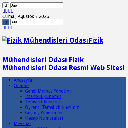
Cuma , Ağustos 7 2026
Fizik
Mühendisleri Odası Fizik
Mühendisleri Odası Resmi Web Sitesi
Anasayfa
Odamız
Genel Merkez Yönetimi
İstanbul Şubemiz
Temsilciliklerimiz
Öğrenci Temsilciliklerimiz
Geçmiş Yönetimler
Hesap Numaraları
Mevzuat