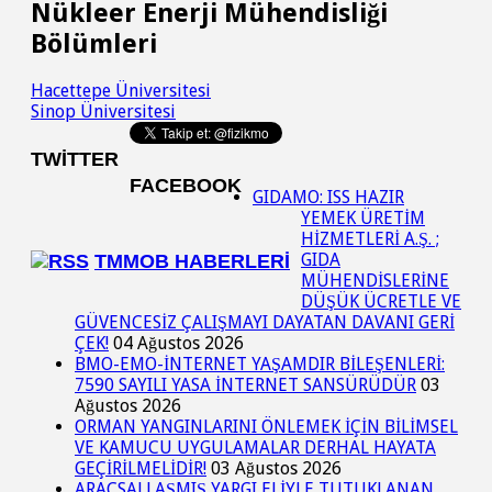
Nükleer Enerji Mühendisliği
Bölümleri
Hacettepe Üniversitesi
Sinop Üniversitesi
TWITTER
FACEBOOK
GIDAMO: ISS HAZIR
YEMEK ÜRETİM
HİZMETLERİ A.Ş. ;
GIDA
TMMOB HABERLERI
MÜHENDİSLERİNE
DÜŞÜK ÜCRETLE VE
GÜVENCESİZ ÇALIŞMAYI DAYATAN DAVANI GERİ
ÇEK!
04 Ağustos 2026
BMO-EMO-İNTERNET YAŞAMDIR BİLEŞENLERİ:
7590 SAYILI YASA İNTERNET SANSÜRÜDÜR
03
Ağustos 2026
ORMAN YANGINLARINI ÖNLEMEK İÇİN BİLİMSEL
VE KAMUCU UYGULAMALAR DERHAL HAYATA
GEÇİRİLMELİDİR!
03 Ağustos 2026
ARAÇSALLAŞMIŞ YARGI ELİYLE TUTUKLANAN