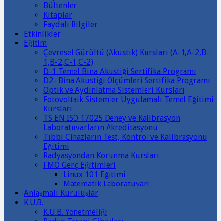
Bültenler
Kitaplar
Faydalı Bilgiler
Etkinlikler
Eğitim
Çevresel Gürültü (Akustik) Kursları (A-1,A-2,B-
1,B-2,C-1,C-2)
D-1 Temel Bina Akustiği Sertifika Programı
D2- Bina Akustiği Ölçümleri Sertifika Programı
Optik ve Aydınlatma Sistemleri Kursları
Fotovoltaik Sistemler Uygulamalı Temel Eğitimi
Kursları
TS EN ISO 17025 Deney ve Kalibrasyon
Laboratuvarların Akreditasyonu
Tıbbi Cihazların Test, Kontrol ve Kalibrasyonu
Eğitimi
Radyasyondan Korunma Kursları
FMO Genç Eğitimleri
Linux 101 Eğitimi
Matematik Laboratuvarı
Anlaşmalı Kuruluşlar
K.U.B.
K.U.B. Yönetmeliği