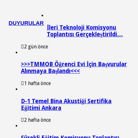
DUYURULAR
İleri Teknoloji Komisyonu
Toplantısı Gerçekleştirildi…
2 gün önce
>>>TMMOB Öğrenci Evi İçin Başvurular
Alınmaya Başlandı<<<
1 hafta önce
D-1 Temel Bina Akustiği Sertifika
Eğitimi Ankara
2 hafta önce
Sürekli Eğitim Komisyonu Toplantısı