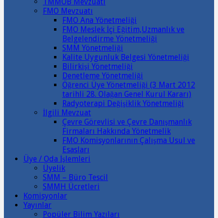
TMMOB Mevzuatı
FMO Mevzuatı
FMO Ana Yönetmeliği
FMO Meslek İçi Eğitim,Uzmanlık ve
Belgelendirme Yönetmeliği
SMM Yönetmeliği
Kalite Uygunluk Belgesi Yönetmeliği
Bilirkişi Yönetmeliği
Denetleme Yönetmeliği
Öğrenci Üye Yönetmeliği (3 Mart 2012
tarihli 28. Olağan Genel Kurul Kararı)
Radyoterapi Değişiklik Yönetmeliği
İlgili Mevzuat
Çevre Görevlisi ve Çevre Danışmanlık
Firmaları Hakkında Yönetmelik
FMO Komisyonlarının Çalışma Usul ve
Esasları
Üye / Oda İşlemleri
Üyelik
SMM – Büro Tescil
SMMH Ücretleri
Komisyonlar
Yayınlar
Popüler Bilim Yazıları