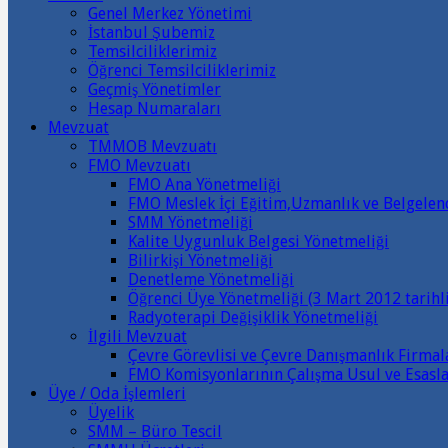
Genel Merkez Yönetimi
İstanbul Şubemiz
Temsilciliklerimiz
Öğrenci Temsilciliklerimiz
Geçmiş Yönetimler
Hesap Numaraları
Mevzuat
TMMOB Mevzuatı
FMO Mevzuatı
FMO Ana Yönetmeliği
FMO Meslek İçi Eğitim,Uzmanlık ve Belgele
SMM Yönetmeliği
Kalite Uygunluk Belgesi Yönetmeliği
Bilirkişi Yönetmeliği
Denetleme Yönetmeliği
Öğrenci Üye Yönetmeliği (3 Mart 2012 tarihli
Radyoterapi Değişiklik Yönetmeliği
İlgili Mevzuat
Çevre Görevlisi ve Çevre Danışmanlık Firma
FMO Komisyonlarının Çalışma Usul ve Esasla
Üye / Oda İşlemleri
Üyelik
SMM – Büro Tescil