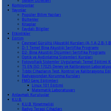
SMMH Ücretleri
Komisyonlar
Yayınlar
Popüler Bilim Yazıları
Bültenler
Kitaplar
Faydalı Bilgiler
Etkinlikler
Eğitim
Çevresel Gürültü (Akustik) Kursları (A-1,A-2,B-1,B
D-1 Temel Bina Akustiği Sertifika Programı
D2- Bina Akustiği Ölçümleri Sertifika Programı
Optik ve Aydınlatma Sistemleri Kursları
Fotovoltaik Sistemler Uygulamalı Temel Eğitimi K
TS EN ISO 17025 Deney ve Kalibrasyon Laboratuva
Tıbbi Cihazların Test, Kontrol ve Kalibrasyonu Eği
Radyasyondan Korunma Kursları
FMO Genç Eğitimleri
Linux 101 Eğitimi
Matematik Laboratuvarı
Anlaşmalı Kuruluşlar
K.U.B.
K.U.B. Yönetmeliği
Radyo Terapi Cihazları