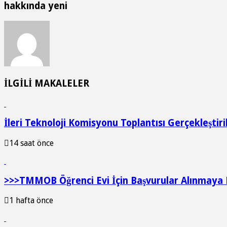
hakkında yeni
İLGİLİ MAKALELER
İleri Teknoloji Komisyonu Toplantısı Gerçekleştir
14 saat önce
>>>TMMOB Öğrenci Evi İçin Başvurular Alınmaya 
1 hafta önce