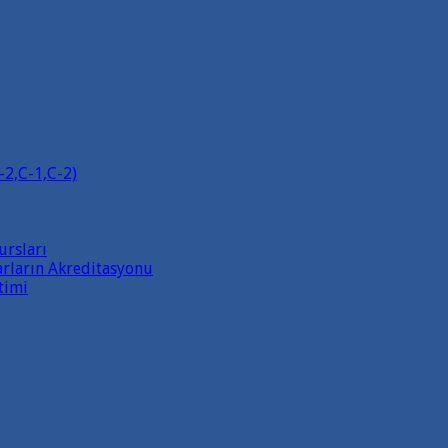
-2,C-1,C-2)
ursları
rların Akreditasyonu
timi