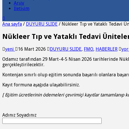
Arşiv
İletişim
Ana sayfa
/
DUYURU SLIDE
/
Nükleer Tıp ve Yataklı Tedavi Ü
Nükleer Tıp ve Yataklı Tedavi Ünitel
yeni
16 Mart 2026
DUYURU SLIDE
,
FMO
,
HABERLER
yor
Odamız tarafından 29 Mart-4-5 Nisan 2026 tarihlerinde Nükle
gerçekleştirilecektir.
Kontenjan sınırlı olup eğitim sonunda başarılı olanlara başarı 
Kayıt formuna aşağıda ulaşabilirsiniz.
[ Eğitim ücretlerinin ödemeleri çevrimiçi kayıtlar tamamlanıp kon
Adınız Soyadınız