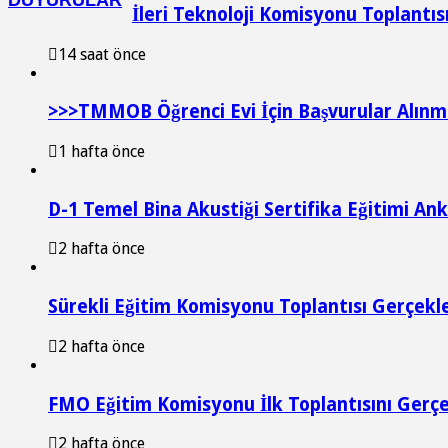
DUYURULAR
İleri Teknoloji Komisyonu Toplantıs
14 saat önce
>>>TMMOB Öğrenci Evi İçin Başvurular Alınm
1 hafta önce
D-1 Temel Bina Akustiği Sertifika Eğitimi An
2 hafta önce
Sürekli Eğitim Komisyonu Toplantısı Gerçekleş
2 hafta önce
FMO Eğitim Komisyonu İlk Toplantısını Gerçe
2 hafta önce