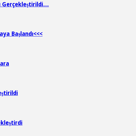
ı Gerçekleştirildi…
aya Başlandı<<<
kara
tirildi
kleştirdi