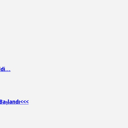
ildi…
Başlandı<<<