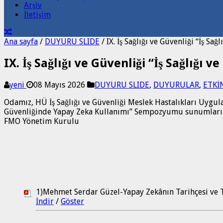
Arşiv
İletişim
Ana sayfa
/
DUYURU SLIDE
/
IX. İş Sağlığı ve Güvenliği “İş 
IX. İş Sağlığı ve Güvenliği “İş Sağlı
yeni
08 Mayıs 2026
DUYURU SLIDE
,
DUYURULAR
,
ETKİ
Odamız, HÜ İş Sağlığı ve Güvenliği Meslek Hastalıkları Uygulam
Güvenliğinde Yapay Zeka Kullanımı” Sempozyumu sunumlarına
FMO Yönetim Kurulu
1)Mehmet Serdar Güzel-Yapay Zekânın Tarihçesi ve 
İndir
/
Göster