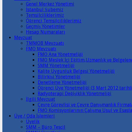
Genel Merkez Yönetimi
İstanbul Şubemiz
Temsilciliklerimiz
Öğrenci Temsilciliklerimiz
Geçmiş Yönetimler
Hesap Numaraları
Mevzuat
TMMOB Mevzuatı
FMO Mevzuatı
FMO Ana Yönetmeliği
FMO Meslek İçi Eğitim,Uzmanlık ve Belgele
SMM Yönetmeliği
Kalite Uygunluk Belgesi Yönetmeliği
Bilirkişi Yönetmeliği
Denetleme Yönetmeliği
Öğrenci Üye Yönetmeliği (3 Mart 2012 tarihli
Radyoterapi Değişiklik Yönetmeliği
İlgili Mevzuat
Çevre Görevlisi ve Çevre Danışmanlık Firma
FMO Komisyonlarının Çalışma Usul ve Esasla
Üye / Oda İşlemleri
Üyelik
SMM – Büro Tescil