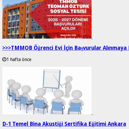
>>>TMMOB Öğrenci Evi İçin Başvurular Alınmaya 
1 hafta önce
D-1 Temel Bina Akustiği Sertifika Eğitimi Ankara